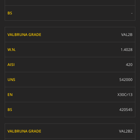
-
VAL2B
1.4028
420
S42000
X30Cr13
420S45
VAL2BZ