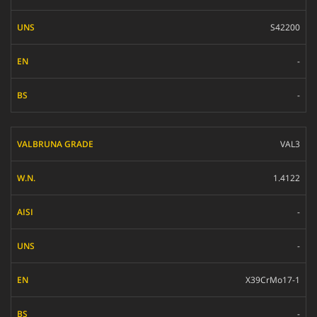
S42200
-
-
VAL3
1.4122
-
-
X39CrMo17-1
-