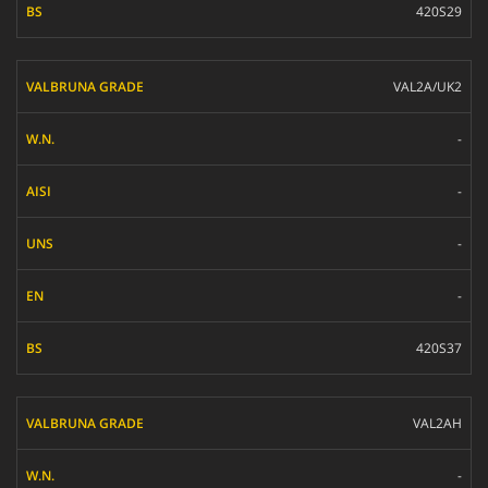
420S29
VAL2A/UK2
-
-
-
-
420S37
VAL2AH
-