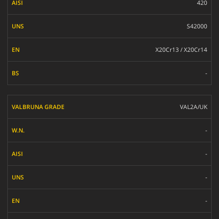
420
S42000
X20Cr13 / X20Cr14
-
VAL2A/UK
-
-
-
-