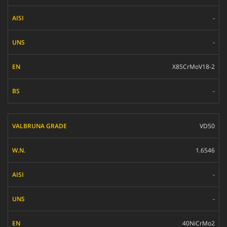
AISI
-
UNS
EN
-
BS
X85CrMoV18-2
-
VD50
1.6546
-
-
40NiCrMo2