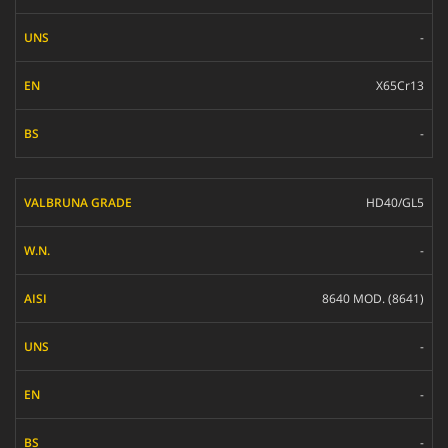
-
X65Cr13
-
HD40/GL5
-
8640 MOD. (8641)
-
-
-