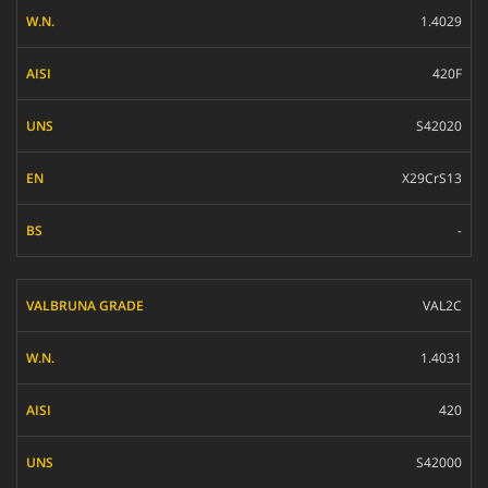
1.4029
420F
S42020
X29CrS13
-
VAL2C
1.4031
420
S42000