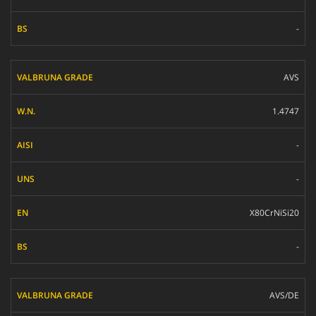
-
AVS
1.4747
-
-
X80CrNiSi20
-
AVS/DE