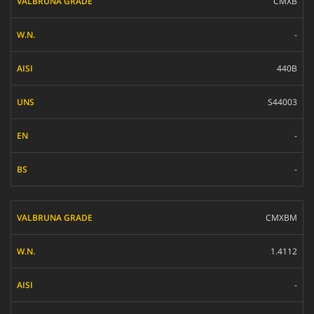
CMXB
-
440B
S44003
-
-
CMXBM
1.4112
-