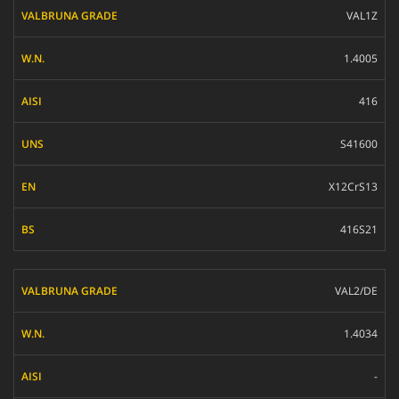
VAL1Z
1.4005
416
S41600
X12CrS13
416S21
VAL2/DE
1.4034
-