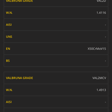
VAL2D
1.4116
-
-
X50CrMoV15
-
VAL2MCV
1.4913
-