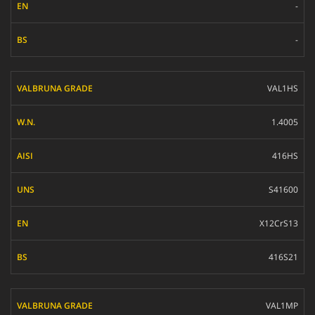
-
-
VAL1HS
1.4005
416HS
S41600
X12CrS13
416S21
VAL1MP