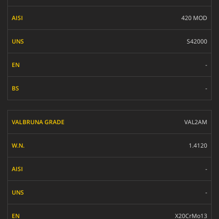
420 MOD
S42000
-
-
VAL2AM
1.4120
-
-
X20CrMo13