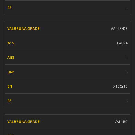
-
VAL1B/DE
1.4024
-
-
X15Cr13
-
VAL1BC