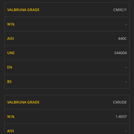
CMXC/1
-
440C
S44004
-
-
CMX/DE
1.4037
-