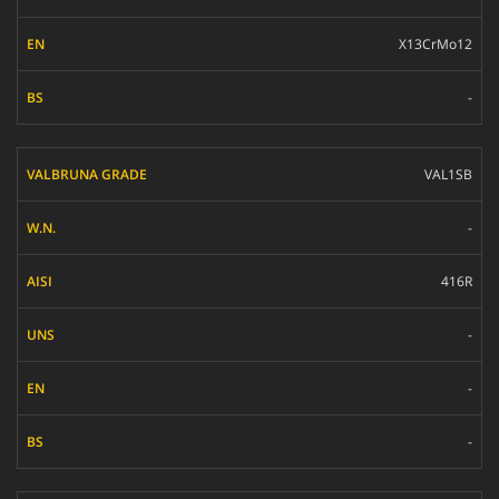
X13CrMo12
-
VAL1SB
-
416R
-
-
-