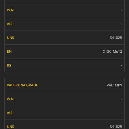
-
-
S41025
X13CrMo12
-
VAL1MPV
-
-
S41025