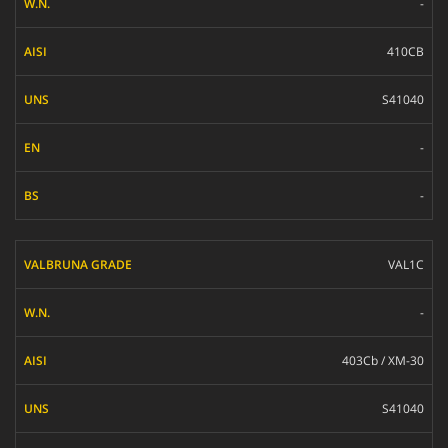
-
410CB
S41040
-
-
VAL1C
-
403Cb / XM-30
S41040