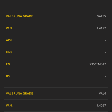
VAL3S
1.4122
-
-
X35CrMo17
-
VAL4
1.4057