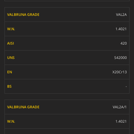
VAL2A
1.4021
420
S42000
X20Cr13
-
VAL2A/1
1.4021