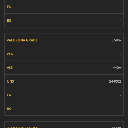
-
-
CMXA
-
440A
S44002
-
-