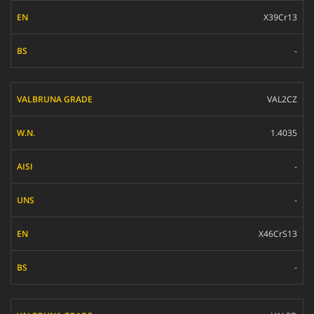
X39Cr13
-
VAL2CZ
1.4035
-
-
X46CrS13
-