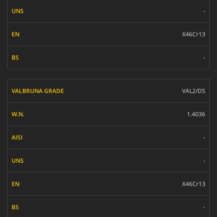
-
X46Cr13
-
VAL2/DS
1.4036
-
-
X46Cr13
-