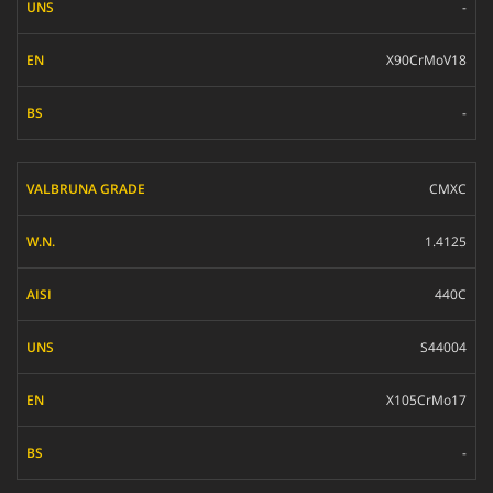
-
X90CrMoV18
-
CMXC
1.4125
440C
S44004
X105CrMo17
-