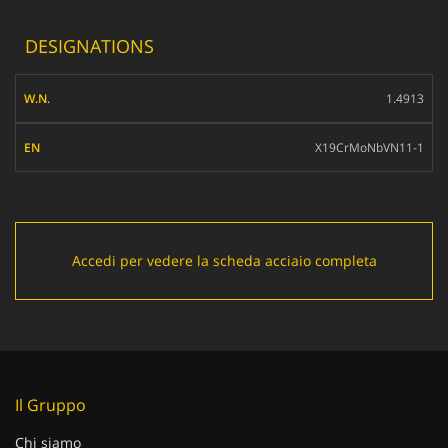
DESIGNATIONS
W.N.
1.4913
EN
X19CrMoNbVN11-1
Accedi per vedere la scheda acciaio completa
Il Gruppo
Chi siamo