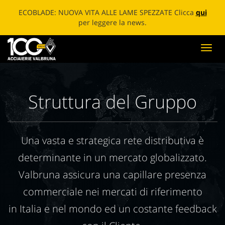
ECOBLADE: NUOVA VITA ALLE LAME SPEZZATE Clicca
qui
per leggere la news.
Toggl
navig
Struttura del Gruppo
Una vasta e strategica rete distributiva è
determinante in un mercato globalizzato.
Valbruna assicura una capillare presenza
commerciale nei mercati di riferimento
in Italia e nel mondo ed un costante feedback