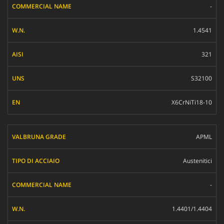
-
1.4541
321
S32100
X6CrNiTi18-10
APML
Austenitici
-
1.4401/1.4404