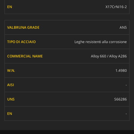
X17CrNi16-2
AN5
Leghe resistenti alla corrosione
Alloy 660 / Alloy A286
1.4980
-
S66286
-