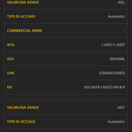
VALBRUNA GRADE
AISL
TIPO DI ACCIAIO
Austenitici
COMMERCIAL NAME
-
W.N.
AISI
1.4301/1.4307
UNS
304/304L
EN
S30400/S30403
X5CrNi18-10/X2CrNi18-9
AIST
Austenitici