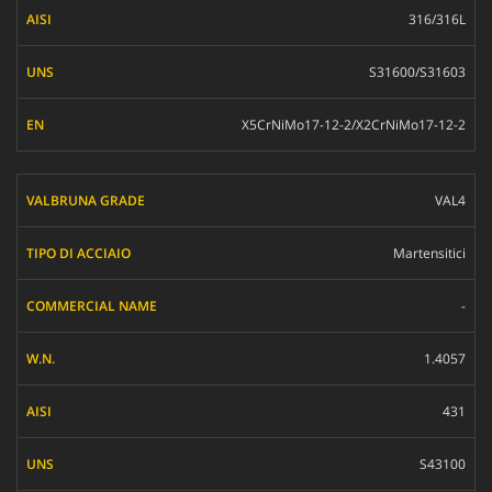
316/316L
S31600/S31603
X5CrNiMo17-12-2/X2CrNiMo17-12-2
VAL4
Martensitici
-
1.4057
431
S43100