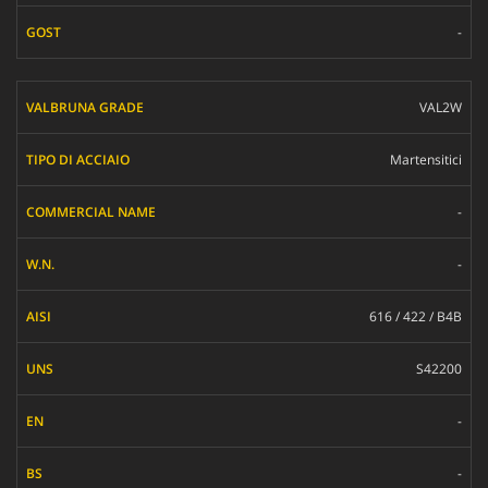
-
VAL2W
Martensitici
-
-
616 / 422 / B4B
S42200
-
-