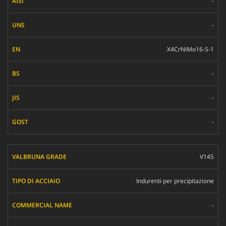
-
-
X4CrNiMo16-5-1
-
-
-
V145
Indurenti per precipitazione
-