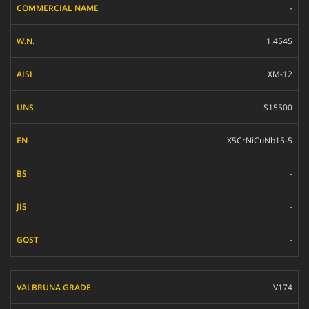
-
1.4545
XM-12
S15500
X5CrNiCuNb15-5
-
-
-
V174