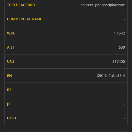
Indurenti per precipitazione
-
1.4542
630
S17400
X5CrNiCuNb16-4
-
-
-