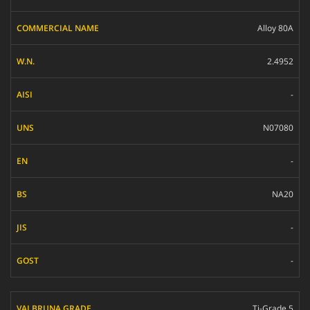
Alloy 80A
2.4952
-
N07080
-
NA20
-
-
Ti-Grade 5