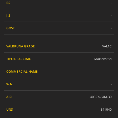
-
-
-
VAL1C
Martensitici
-
-
403Cb / XM-30
S41040