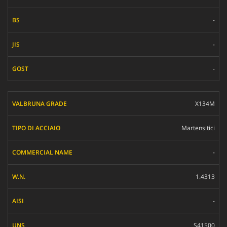
-
-
-
X134M
Martensitici
-
1.4313
-
S41500