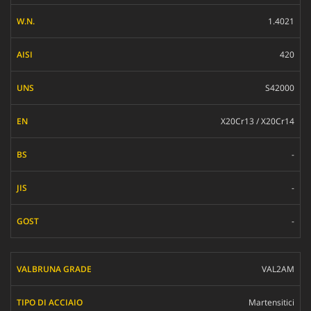
1.4021
420
S42000
X20Cr13 / X20Cr14
-
-
-
VAL2AM
Martensitici