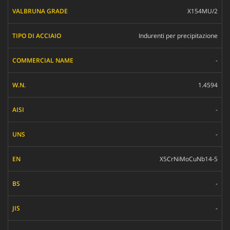
X154MU/2
Indurenti per precipitazione
-
1.4594
-
-
X5CrNiMoCuNb14-5
-
-