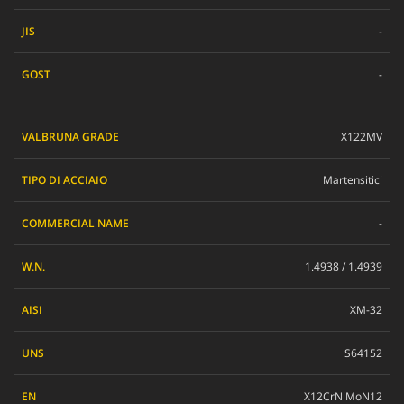
-
-
X122MV
Martensitici
-
1.4938 / 1.4939
XM-32
S64152
X12CrNiMoN12