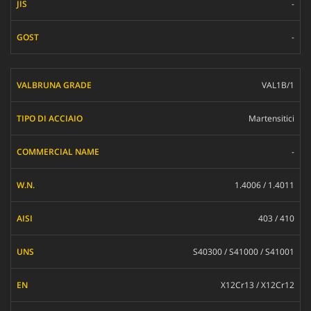
-
-
VAL1B/1
Martensitici
-
1.4006 / 1.4011
403 / 410
S40300 / S41000 / S41001
X12Cr13 / X12Cr12