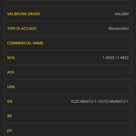
VAL2MV
Martensitici
-
1.4923 / 1.4922
-
-
X22CrMoV12-1 / X21CrMoNiV12-1
-
-