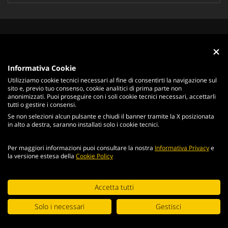
Il Gruppo
Chi siamo
Informativa Cookie
Struttura del Gruppo
Utilizziamo cookie tecnici necessari al fine di consentirti la navigazione sul
sito e, previo tuo consenso, cookie analitici di prima parte non
Sintesi Economica Finanziaria
anonimizzati. Puoi proseguire con i soli cookie tecnici necessari, accettarli
tutti o gestire i consensi.
Valbruna Supply Chain
Se non selezioni alcun pulsante e chiudi il banner tramite la X posizionata
Contatti
in alto a destra, saranno installati solo i cookie tecnici.
Qualità
Per maggiori informazioni puoi consultare la nostra
Informativa Privacy
e
la versione estesa della
Cookie Policy
Controlli Qualità
Certificazioni
Continuando la navigazione del portale, accetti le condizioni
Accetta tutti
Qualifiche
generali e i
termini di utilizzo
.
Solo i necessari
Gestisci
Responsabilità Sociale
ACCETTA