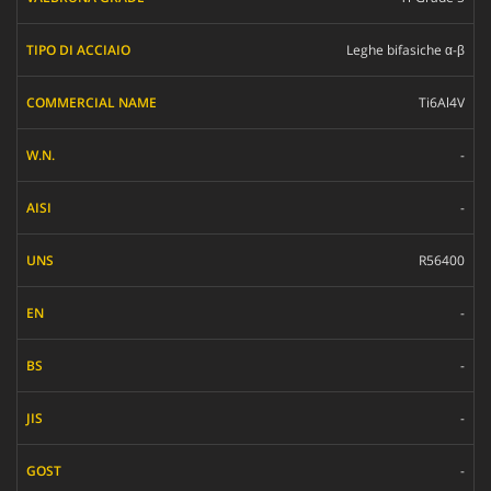
Leghe bifasiche α-β
Ti6Al4V
-
-
R56400
-
-
-
-