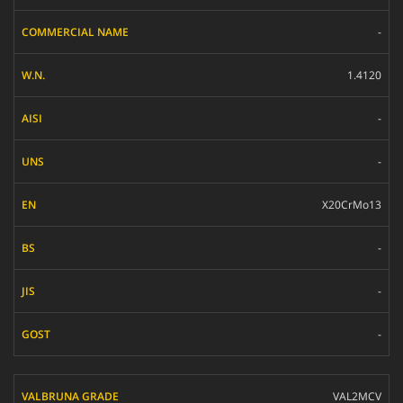
-
1.4120
-
-
X20CrMo13
-
-
-
VAL2MCV