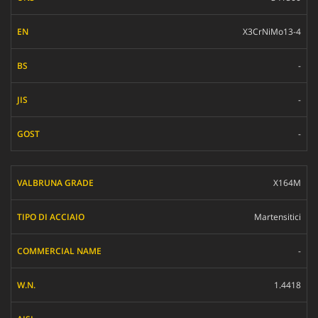
X3CrNiMo13-4
-
-
-
X164M
Martensitici
-
1.4418