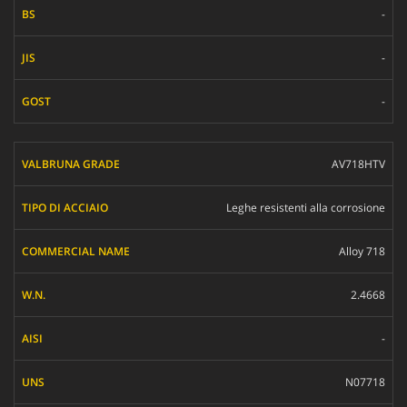
-
-
-
AV718HTV
Leghe resistenti alla corrosione
Alloy 718
2.4668
-
N07718