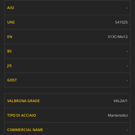
-
S41025
X13CrMo12
-
-
-
VAL2A/1
Martensitici
-