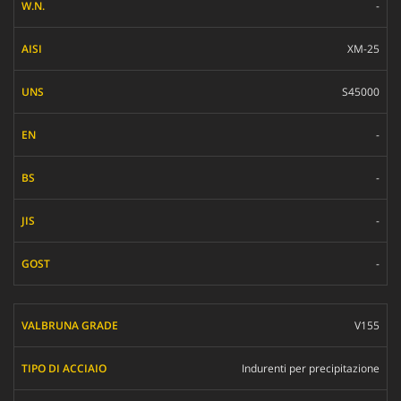
-
XM-25
S45000
-
-
-
-
V155
Indurenti per precipitazione