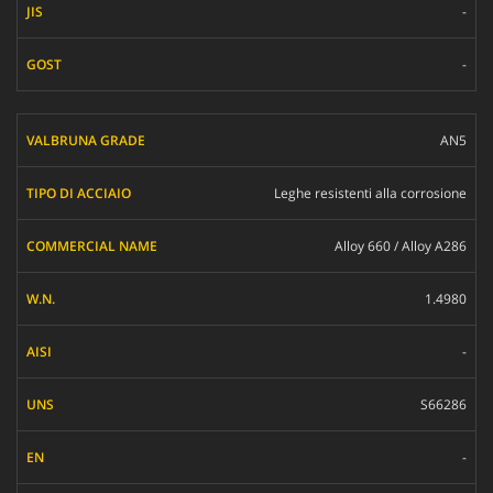
-
-
AN5
Leghe resistenti alla corrosione
Alloy 660 / Alloy A286
1.4980
-
S66286
-