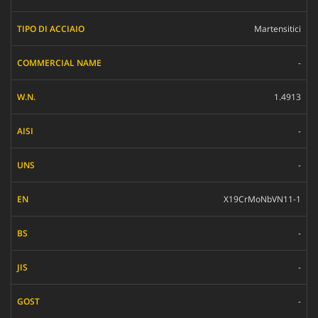
Martensitici
-
1.4913
-
-
X19CrMoNbVN11-1
-
-
-