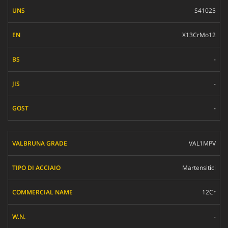
S41025
X13CrMo12
-
-
-
VAL1MPV
Martensitici
12Cr
-