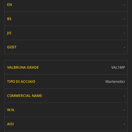
-
-
-
-
VAL1MP
Martensitici
-
-
-