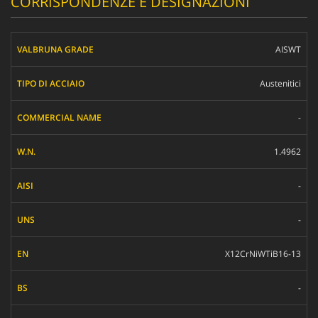
CORRISPONDENZE E DESIGNAZIONI
VALBRUNA GRADE
AISWT
TIPO DI ACCIAIO
Austenitici
COMMERCIAL NAME
-
W.N.
AISI
1.4962
UNS
-
EN
-
BS
JIS
X12CrNiWTiB16-13
GOST
-