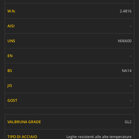
2.4816
-
N06600
-
NA14
-
-
GL2
Leghe resistenti alle alte temperature