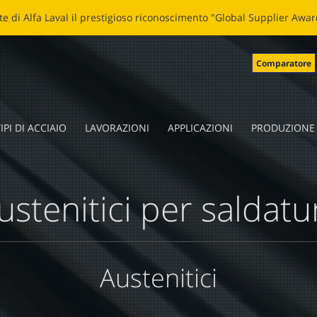
LADE: NUOVA VITA ALLE LAME SPEZZATE Clicca
qui
per leggere la 
Comparatore
IPI DI ACCIAIO
LAVORAZIONI
APPLICAZIONI
PRODUZIONE
ustenitici per saldatu
Austenitici