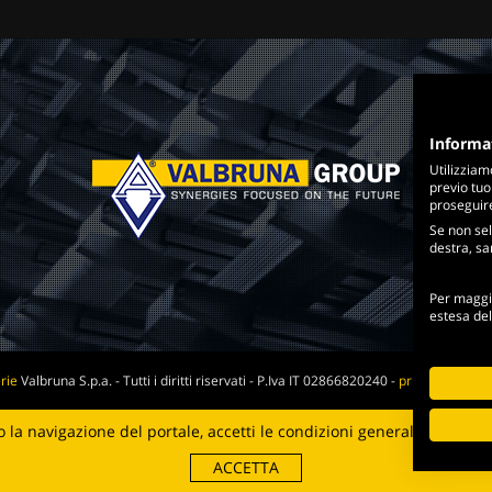
Informa
Utilizziam
previo tuo
proseguire 
Se non sel
destra, sar
Per maggio
estesa de
rie
Valbruna S.p.a. - Tutti i diritti riservati - P.Iva IT 02866820240 -
privacy policy
-
Web Agency
la navigazione del portale, accetti le condizioni generali e i
termin
Digital Strategy
ACCETTA