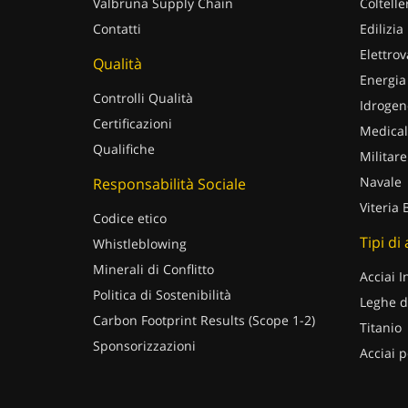
Valbruna Supply Chain
Coltelle
Contatti
Edilizia
Elettrov
Qualità
Energia
Controlli Qualità
Idrogen
Certificazioni
Medical
Qualifiche
Militare
Navale
Responsabilità Sociale
Viteria 
Codice etico
Tipi di
Whistleblowing
Minerali di Conflitto
Acciai I
Politica di Sostenibilità
Leghe d
Carbon Footprint Results (Scope 1-2)
Titanio
Sponsorizzazioni
Acciai p