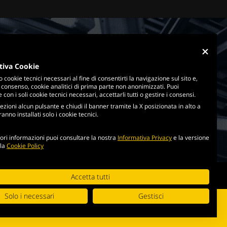
tiva Cookie
o cookie tecnici necessari al fine di consentirti la navigazione sul sito e,
 consenso, cookie analitici di prima parte non anonimizzati. Puoi
con i soli cookie tecnici necessari, accettarli tutti o gestire i consensi.
ezioni alcun pulsante e chiudi il banner tramite la X posizionata in alto a
anno installati solo i cookie tecnici.
ri informazioni puoi consultare la nostra
Informativa Privacy
e la versione
lla
Cookie Policy
cookie policy
Accetta tutti
Solo i necessari
Gestisci
i di utilizzo
.