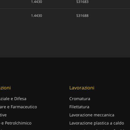
1.4430
S31683
1.4430
S31688
zioni
Lavorazioni
ziale e Difesa
Cromatura
are e Farmaceutico
Filettatura
ive
Lavorazione meccanica
 e Petrolchimico
Lavorazione plastica a caldo