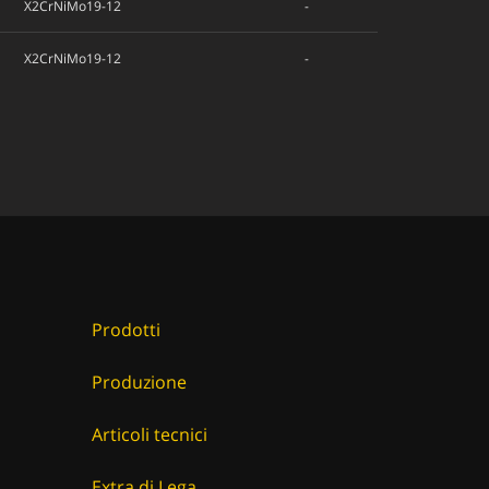
X2CrNiMo19-12
-
X2CrNiMo19-12
-
Prodotti
Produzione
Articoli tecnici
Extra di Lega