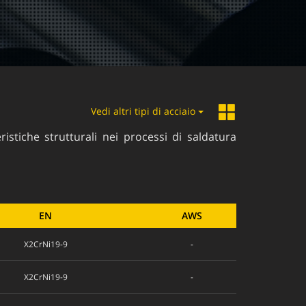
Vedi altri tipi di acciaio
istiche strutturali nei processi di saldatura
EN
AWS
X2CrNi19-9
-
X2CrNi19-9
-