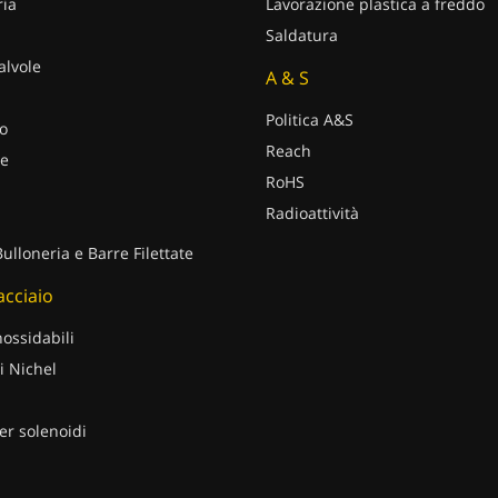
ria
Lavorazione plastica a freddo
Saldatura
alvole
A & S
Politica A&S
o
Reach
e
RoHS
Radioattività
Bulloneria e Barre Filettate
 acciaio
nossidabili
i Nichel
er solenoidi