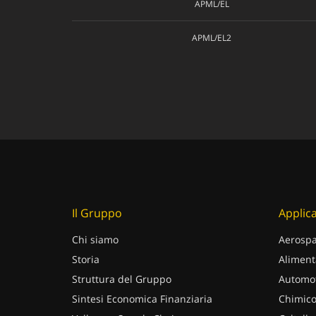
APML/EL
APML/EL2
Il Gruppo
Applica
Chi siamo
Aerospa
Storia
Aliment
Struttura del Gruppo
Automot
Sintesi Economica Finanziaria
Chimico