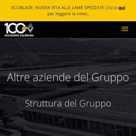
ECOBLADE: NUOVA VITA ALLE LAME SPEZZATE Clicca
qui
per leggere la news.
Toggl
navig
Altre aziende del Gruppo
Struttura del Gruppo