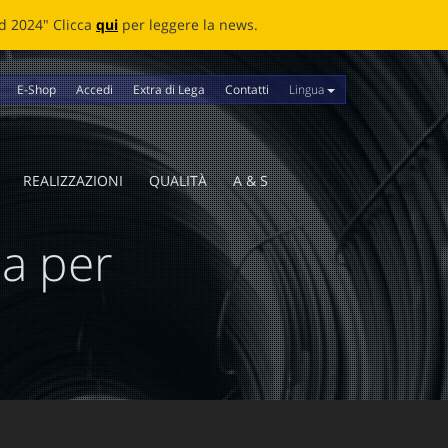
news.
Lingua
E-Shop
Accedi
Extra di Lega
Contatti
REALIZZAZIONI
QUALITÀ
A & S
ia per