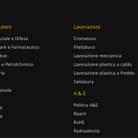
zioni
Lavorazioni
ziale e Difesa
Cromatura
are e Farmaceutico
Filettatura
ive
Lavorazione meccanica
 e Petrolchimico
Lavorazione plastica a caldo
ria
Lavorazione plastica a freddo
Saldatura
alvole
A & S
Politica A&S
o
Reach
e
RoHS
Radioattività