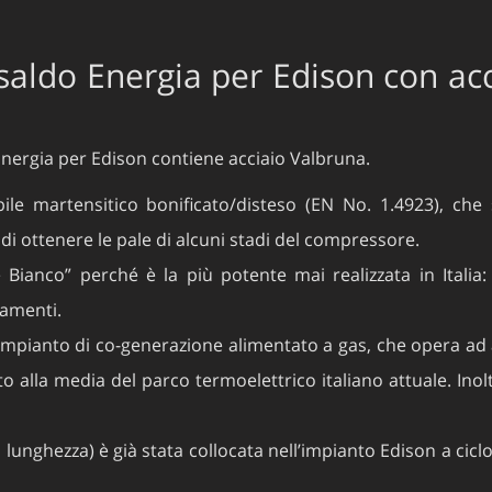
saldo Energia per Edison con acci
nergia per Edison contiene acciaio Valbruna.
dabile martensitico bonificato/disteso (EN No. 1.4923), c
di ottenere le pale di alcuni stadi del compressore.
anco” perché è la più potente mai realizzata in Italia
tamenti.
mpianto di co-generazione alimentato a gas, che opera ad alt
to alla media del parco termoelettrico italiano attuale. Ino
i lunghezza) è già stata collocata nell’impianto Edison a cic