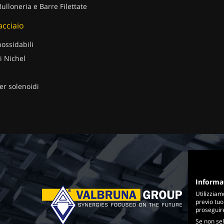
Bulloneria e Barre Filettate
 acciaio
nossidabili
i Nichel
er solenoidi
Informa
Utilizziam
previo tuo
proseguire 
Se non sel