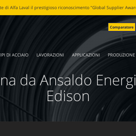
LADE: NUOVA VITA ALLE LAME SPEZZATE Clicca
qui
per leggere la 
Comparatore
IPI DI ACCIAIO
LAVORAZIONI
APPLICAZIONI
PRODUZIONE
na da Ansaldo Energ
Edison