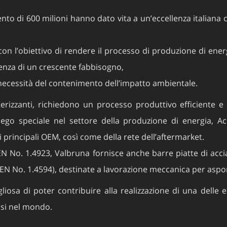
nto di 600 milioni hanno dato vita a un’eccellenza italiana car
con l’obiettivo di rendere il processo di produzione di ene
enza di un crescente fabbisogno,
a necessità del contenimento dell’impatto ambientale.
izzanti, richiedono un processo produttivo efficiente e co
piego speciale nel settore della produzione di energia, 
principali OEM, così come della rete dell’aftermarket.
N No. 1.4923, Valbruna fornisce anche barre piatte di acciai
(EN No. 1.4594), destinate a lavorazione meccanica per aspor
osa di poter contribuire alla realizzazione di una delle 
rsi nel mondo.