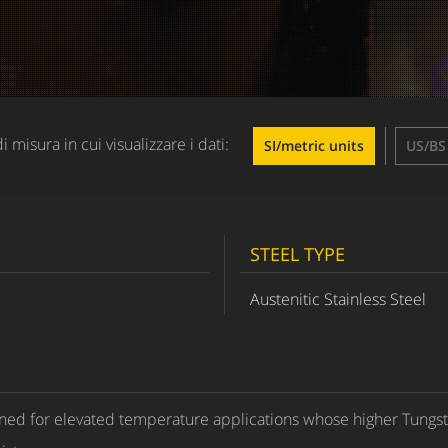
di misura in cui visualizzare i dati:
SI/metric units
US/BS 
STEEL TYPE
Austenitic Stainless Steel
signed for elevated temperature applications whose higher Tung