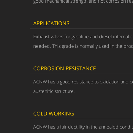
good mechanical strength and hot corrosion res
APPLICATIONS
Exhaust valves for gasoline and diesel interna
needed. This grade is normally used in the pro
CORROSION RESISTANCE
ACNW has a good resistance to oxidation and cor
austenitic structure.
COLD WORKING
ACNW has a fair ductility in the annealed condit