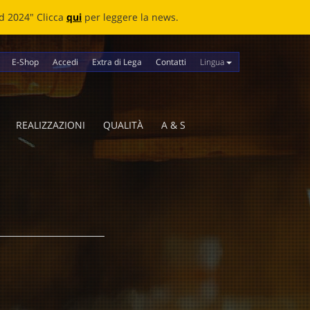
news.
Lingua
E-Shop
Accedi
Extra di Lega
Contatti
REALIZZAZIONI
QUALITÀ
A & S