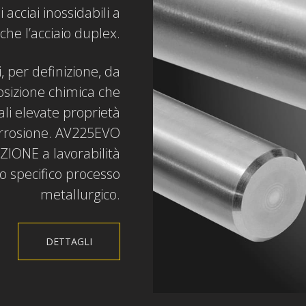
acciai inossidabili a
che l’acciaio duplex.
, per definizione, da
osizione chimica che
uali elevate proprietà
orrosione. AV225EVO
ZIONE a lavorabilità
no specifico processo
metallurgico.
DETTAGLI