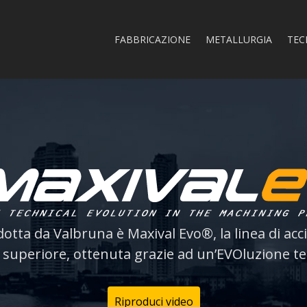
FABBRICAZIONE
METALLURGIA
TEC
tta da Valbruna è Maxival Evo®, la linea di accia
à superiore, ottenuta grazie ad un’EVOluzione te
Riproduci video