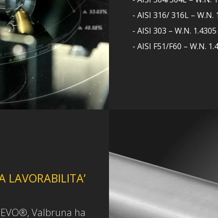
- AISI 316/ 316L – W.N
- AISI 303 – W.N. 1.43
- AISI F51/F60 – W.N. 
A LAVORABILITA’
L EVO®, Valbruna ha