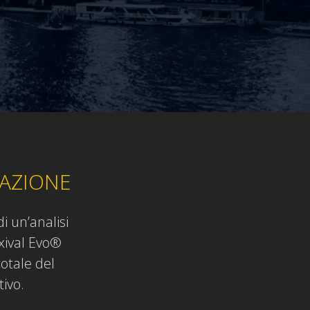
CAZIONE
i un’analisi
axival Evo®
totale del
ivo.