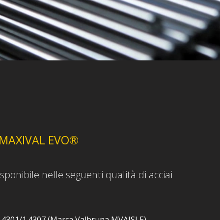
 MAXIVAL EVO®
onibile nelle seguenti qualità di acciai
 1.4301/1.4307 (Marca Valbruna MVAISLE),