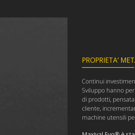
PROPRIETA’ ME
Continui investimenti
Sviluppo hanno per
di prodotti, pensata
cliente, incrementa
machine utensili per
Maxival Evo® è sta