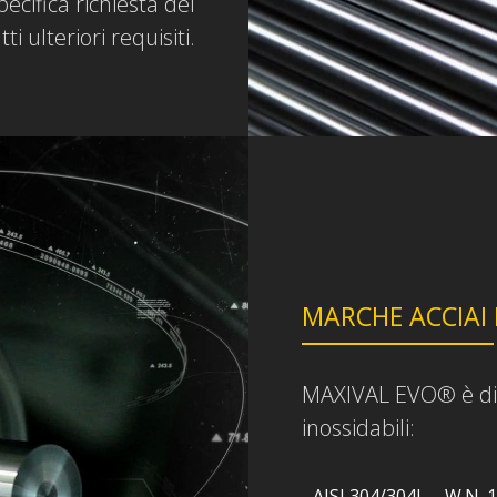
ecifica richiesta del
i ulteriori requisiti.
MARCHE ACCIAI
MAXIVAL EVO® è disp
inossidabili:
- AISI 304/304L – W.N.