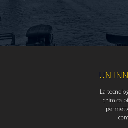
UN INN
La tecnolog
chimica bi
permette 
com